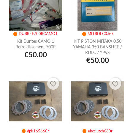
DURREF700RCAMO1
MITRDLC0.50
Kit Durites CAMO 1
KIT PISTON MITAKA 0.50
Refroidissement 700R
YAMAHA 350 BANSHEE /
RDLC / YPVS
€50.00
€50.00
favorite_border
favorite_border
dpk165660r
ebcclutch660r