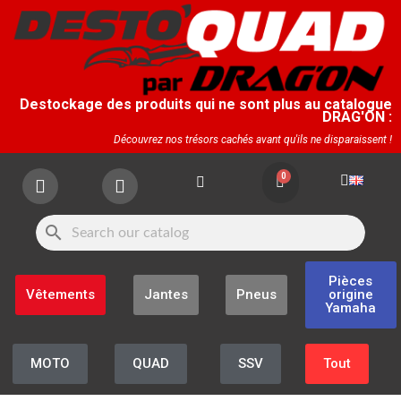
Destockage des produits qui ne sont plus au catalogue
DRAG'ON :
Découvrez nos trésors cachés avant qu'ils ne disparaissent !
search
Pièces
Vêtements
Jantes
Pneus
origine
Yamaha
MOTO
QUAD
SSV
Tout