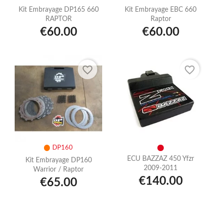
Kit Embrayage DP165 660
Kit Embrayage EBC 660
RAPTOR
Raptor
€60.00
€60.00
favorite_border
favorite_border
DP160
ECU BAZZAZ 450 Yfzr
Kit Embrayage DP160
2009-2011
Warrior / Raptor
€140.00
€65.00