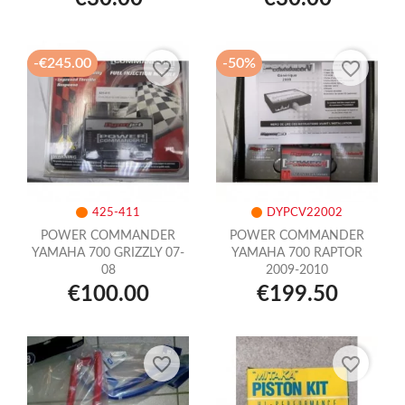
-€245.00
-50%
favorite_border
favorite_border
425-411
DYPCV22002
POWER COMMANDER
POWER COMMANDER
YAMAHA 700 GRIZZLY 07-
YAMAHA 700 RAPTOR
08
2009-2010
€100.00
€199.50
favorite_border
favorite_border