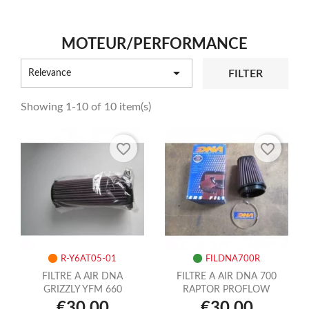
MOTEUR/PERFORMANCE

FILTER
Relevance
Showing 1-10 of 10 item(s)
favorite_border
favorite_border
R-Y6AT05-01
FILDNA700R
FILTRE A AIR DNA
FILTRE A AIR DNA 700
GRIZZLY YFM 660
RAPTOR PROFLOW
€30.00
€30.00