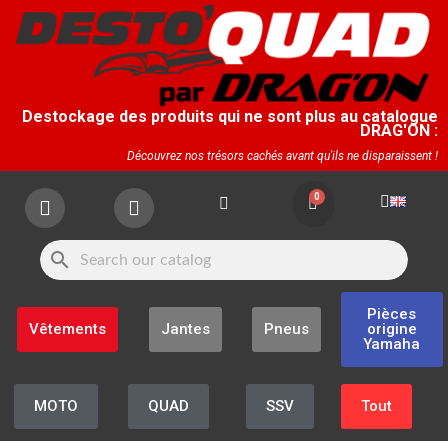
Destockage des produits qui ne sont plus au catalogue
DRAG'ON :
Découvrez nos trésors cachés avant qu'ils ne disparaissent !
search
Pièces
Vêtements
Jantes
Pneus
origine
Yamaha
MOTO
QUAD
SSV
Tout