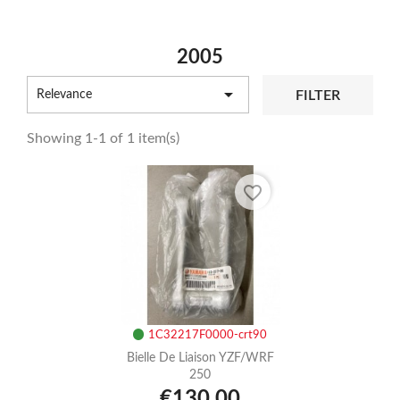
2005

FILTER
Relevance
Showing 1-1 of 1 item(s)
favorite_border
1C32217F0000-crt90
Bielle De Liaison YZF/WRF
250
€130.00