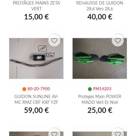
PROTÃGES MAINS ZETA
REHAUSSE DE GUIDON
VERT
28.6 Vers 28.6
15,00 €
40,00 €
favorite_border
favorite_border
80-20-7900
PM14203
GUIDON SUNLINE AV-
Proteges Main POWER
MC RMZ CRF KXF YZF
MADD Vert Et Noir
59,00 €
25,00 €
favorite_border
favorite_border