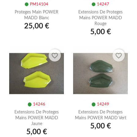
PM14104
14247
Proteges Main POWER
Extensions De Proteges
MADD Blanc
Mains POWER MADD
Rouge
25,00 €
5,00 €
favorite_border
favorite_border
14246
14249
Extensions De Proteges
Extensions De Proteges
Mains POWER MADD
Mains POWER MADD Vert
Jaune
5,00 €
5,00 €