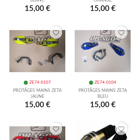
BLANC
ORANGE
15,00 €
15,00 €
favorite_border
favorite_border
ZE74-0107
ZE74-0104
PROTÃGES MAINS ZETA
PROTÃGES MAINS ZETA
JAUNE
BLEU
15,00 €
15,00 €
favorite_border
favorite_border