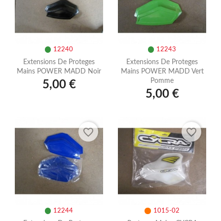
12240
12243
Extensions De Proteges
Extensions De Proteges
Mains POWER MADD Noir
Mains POWER MADD Vert
Pomme
5,00 €
5,00 €
favorite_border
favorite_border
12244
1015-02