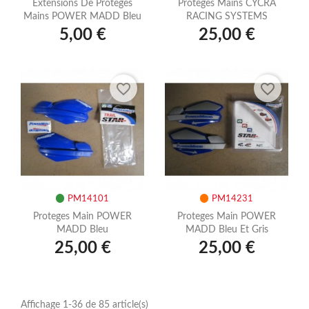
Extensions De Proteges
Proteges Mains CYCRA
Mains POWER MADD Bleu
RACING SYSTEMS
5,00 €
25,00 €
favorite_border
favorite_border
PM14101
PM14231
Proteges Main POWER
Proteges Main POWER
MADD Bleu
MADD Bleu Et Gris
25,00 €
25,00 €
Affichage 1-36 de 85 article(s)