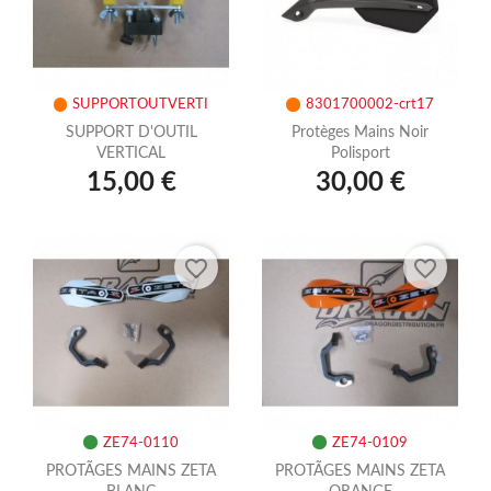
SUPPORTOUTVERTI
8301700002-crt17
SUPPORT D'OUTIL
Protèges Mains Noir
VERTICAL
Polisport
15,00 €
30,00 €
favorite_border
favorite_border
ZE74-0110
ZE74-0109
PROTÃGES MAINS ZETA
PROTÃGES MAINS ZETA