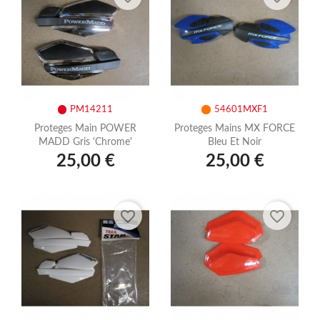
PM14211
54601MXF1
Proteges Main POWER
Proteges Mains MX FORCE
MADD Gris 'chrome'
Bleu Et Noir
25,00 €
25,00 €
favorite_border
favorite_border