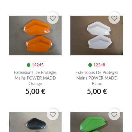
favorite_border
favorite_border
14245
12248
Extensions De Proteges
Extensions De Proteges
Mains POWER MADD
Mains POWER MADD
Orange
Blanc
5,00 €
5,00 €
favorite_border
favorite_border