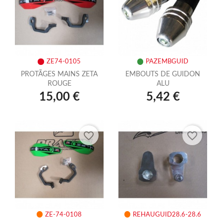
ZE74-0105
PAZEMBGUID
PROTÃGES MAINS ZETA
EMBOUTS DE GUIDON
ROUGE
ALU
15,00 €
5,42 €
favorite_border
favorite_border
ZE-74-0108
REHAUGUID28.6-28.6