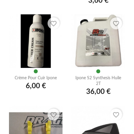
3,60 €
favorite_border
favorite_border
Crème Pour Cuir Ipone
Ipone S2 Synthesis Huile
2T
6,00 €
36,00 €
favorite_border
favorite_border