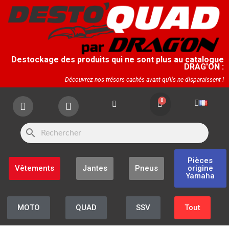
Destockage des produits qui ne sont plus au catalogue
DRAG'ON :
Découvrez nos trésors cachés avant qu'ils ne disparaissent !
search
Pièces
Vêtements
Jantes
Pneus
origine
Yamaha
MOTO
QUAD
SSV
Tout