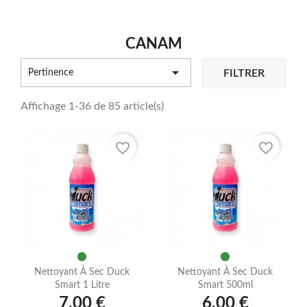
CANAM

FILTRER
Pertinence
Affichage 1-36 de 85 article(s)
favorite_border
favorite_border
Nettoyant À Sec Duck
Nettoyant À Sec Duck
Smart 1 Litre
Smart 500ml
7,00 €
6,00 €