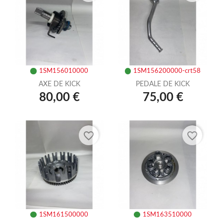
1SM156010000
1SM156200000-crt58
AXE DE KICK
PEDALE DE KICK
80,00 €
75,00 €
favorite_border
favorite_border
1SM161500000
1SM163510000