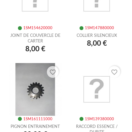
1SM154620000
1SM147880000
JOINT DE COUVERCLE DE
COLLIER SILENCIEUX
CARTER
8,00 €
8,00 €
favorite_border
favorite_border
1SM161111000
1SM139380000
PIGNON ENTRAINEMENT
RACCORD ESSENCE /