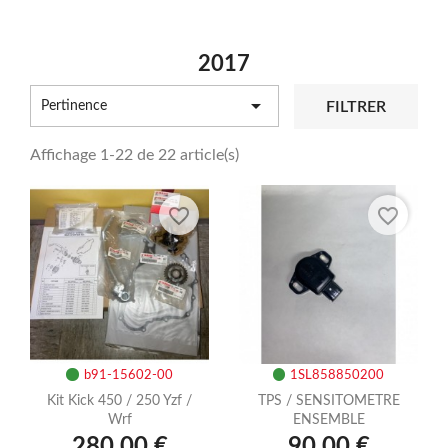
2017

FILTRER
Pertinence
Affichage 1-22 de 22 article(s)
favorite_border
favorite_border
b91-15602-00
1SL858850200
Kit Kick 450 / 250 Yzf /
TPS / SENSITOMETRE
Wrf
ENSEMBLE
280,00 €
90,00 €