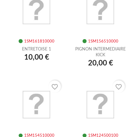
1SM161810000
1SM156510000
ENTRETOISE 1
PIGNON INTERMEDIAIRE
KICK
10,00 €
20,00 €
favorite_border
favorite_border
1SM154510000
1SM124500100