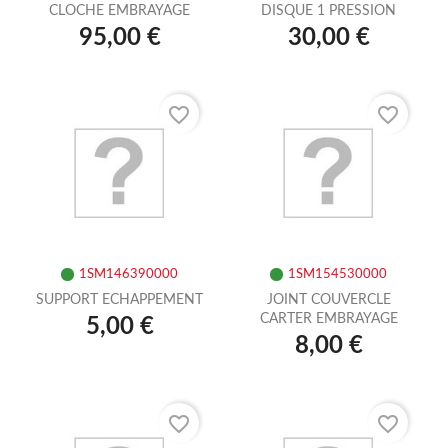
CLOCHE EMBRAYAGE
DISQUE 1 PRESSION
95,00 €
30,00 €
favorite_border
favorite_border
1SM146390000
1SM154530000
SUPPORT ECHAPPEMENT
JOINT COUVERCLE
CARTER EMBRAYAGE
5,00 €
8,00 €
favorite_border
favorite_border