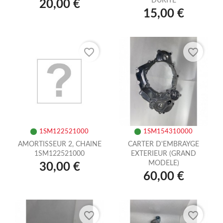
DURITE
20,00 €
15,00 €
favorite_border
favorite_border
1SM122521000
1SM154310000
AMORTISSEUR 2, CHAINE
CARTER D'EMBRAYGE
1SM122521000
EXTERIEUR (GRAND
MODELE)
30,00 €
60,00 €
favorite_border
favorite_border