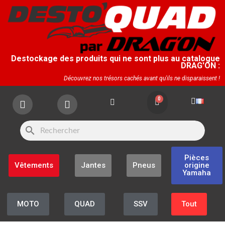
Destockage des produits qui ne sont plus au catalogue
DRAG'ON :
Découvrez nos trésors cachés avant qu'ils ne disparaissent !
search
Pièces
Vêtements
Jantes
Pneus
origine
Yamaha
MOTO
QUAD
SSV
Tout