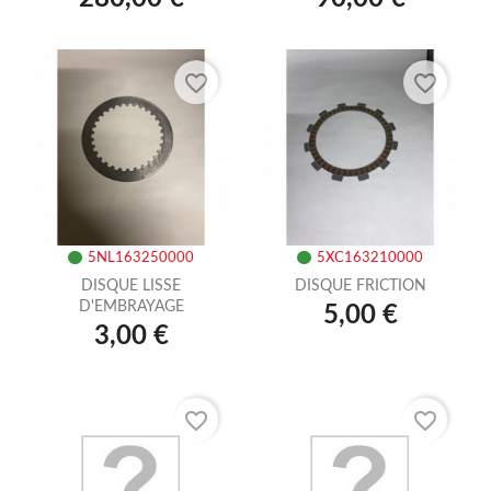
favorite_border
favorite_border
5NL163250000
5XC163210000
DISQUE LISSE
DISQUE FRICTION
D'EMBRAYAGE
5,00 €
3,00 €
favorite_border
favorite_border