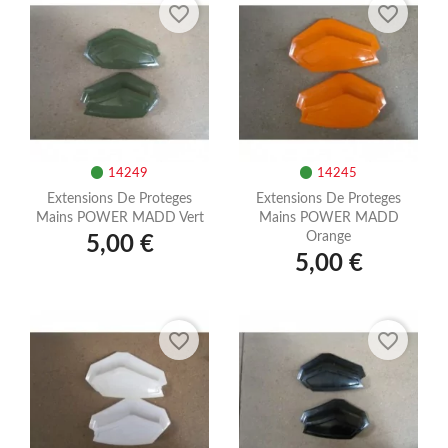
favorite_border
favorite_border
14249
14245
Extensions De Proteges
Extensions De Proteges
Mains POWER MADD Vert
Mains POWER MADD
Orange
5,00 €
5,00 €
favorite_border
favorite_border