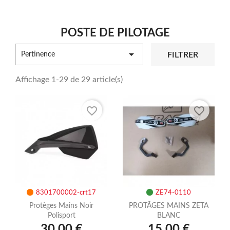
POSTE DE PILOTAGE

FILTRER
Pertinence
Affichage 1-29 de 29 article(s)
favorite_border
favorite_border
8301700002-crt17
ZE74-0110
Protèges Mains Noir
PROTÃGES MAINS ZETA
Polisport
BLANC
30,00 €
15,00 €