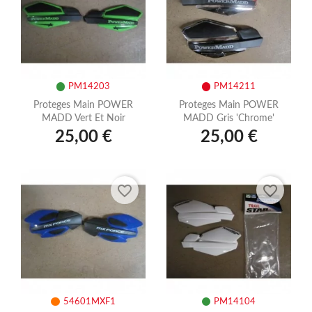
PM14203
PM14211
Proteges Main POWER
Proteges Main POWER
MADD Vert Et Noir
MADD Gris 'chrome'
25,00 €
25,00 €
favorite_border
favorite_border
54601MXF1
PM14104