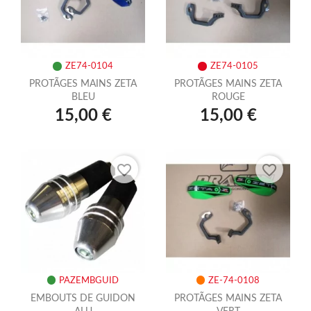
ZE74-0104
ZE74-0105
PROTÃGES MAINS ZETA
PROTÃGES MAINS ZETA
BLEU
ROUGE
15,00 €
15,00 €
favorite_border
favorite_border
PAZEMBGUID
ZE-74-0108
EMBOUTS DE GUIDON
PROTÃGES MAINS ZETA