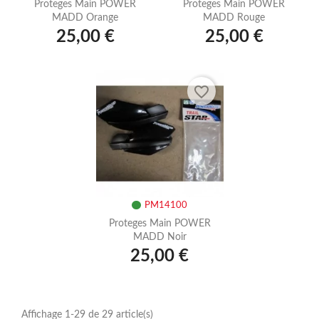
Proteges Main POWER
Proteges Main POWER
MADD Orange
MADD Rouge
25,00 €
25,00 €
favorite_border
PM14100
Proteges Main POWER
MADD Noir
25,00 €
Affichage 1-29 de 29 article(s)