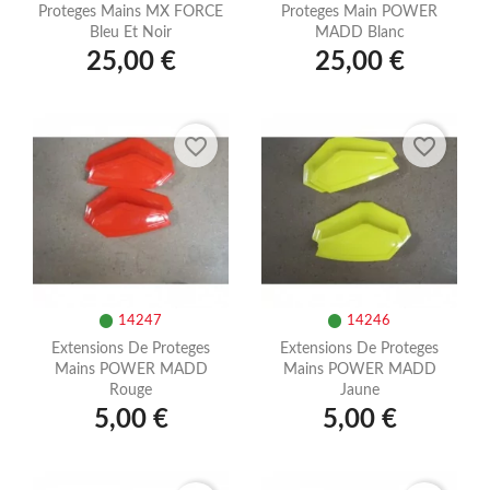
Proteges Mains MX FORCE
Proteges Main POWER
Bleu Et Noir
MADD Blanc
25,00 €
25,00 €
favorite_border
favorite_border
14247
14246
Extensions De Proteges
Extensions De Proteges
Mains POWER MADD
Mains POWER MADD
Rouge
Jaune
5,00 €
5,00 €