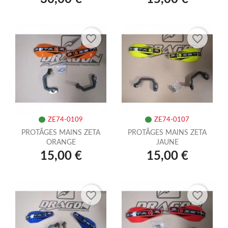
favorite_border
favorite_border
ZE74-0109
ZE74-0107
PROTÃGES MAINS ZETA
PROTÃGES MAINS ZETA
ORANGE
JAUNE
15,00 €
15,00 €
favorite_border
favorite_border