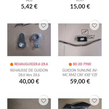
ALU
VERT
5,42 €
15,00 €
favorite_border
favorite_border
REHAUGUID28.6-28.6
80-20-7900
REHAUSSE DE GUIDON
GUIDON SUNLINE AV-
28.6 Vers 28.6
MC RMZ CRF KXF YZF
40,00 €
59,00 €
favorite_border
favorite_border