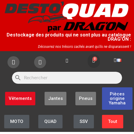
Destockage des produits qui ne sont plus au catalogue
DRAG'ON :
Découvrez nos trésors cachés avant qu'ils ne disparaissent !
search
Pièces
Vêtements
Jantes
Pneus
origine
Yamaha
MOTO
QUAD
SSV
Tout