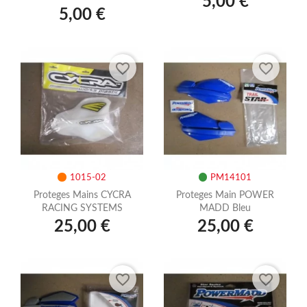
5,00 €
5,00 €
favorite_border
favorite_border
1015-02
PM14101
Proteges Mains CYCRA
Proteges Main POWER
RACING SYSTEMS
MADD Bleu
25,00 €
25,00 €
favorite_border
favorite_border