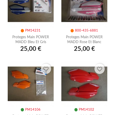
PM14231
800-435-6881
Proteges Main POWER
Proteges Main POWER
MADD Bleu Et Gris
MADD Rose Et Blanc
25,00 €
25,00 €
favorite_border
favorite_border
PM14106
PM14102