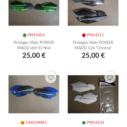
PM14203
PM14211
Proteges Main POWER
Proteges Main POWER
MADD Vert Et Noir
MADD Gris 'chrome'
25,00 €
25,00 €
favorite_border
favorite_border
54601MXF1
PM14104