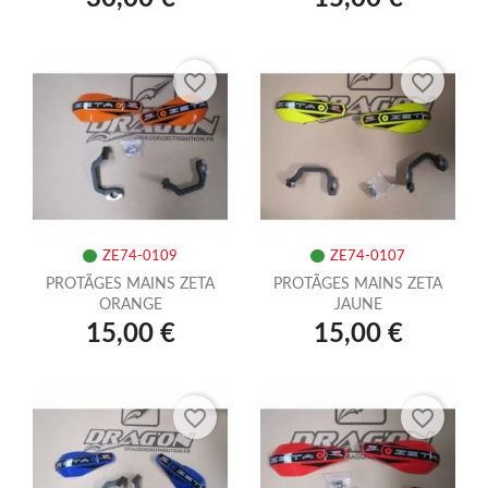
favorite_border
favorite_border
ZE74-0109
ZE74-0107
PROTÃGES MAINS ZETA
PROTÃGES MAINS ZETA
ORANGE
JAUNE
15,00 €
15,00 €
favorite_border
favorite_border