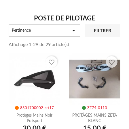
POSTE DE PILOTAGE

FILTRER
Pertinence
Affichage 1-29 de 29 article(s)
favorite_border
favorite_border
8301700002-crt17
ZE74-0110
Protèges Mains Noir
PROTÃGES MAINS ZETA
Polisport
BLANC
30,00 €
15,00 €