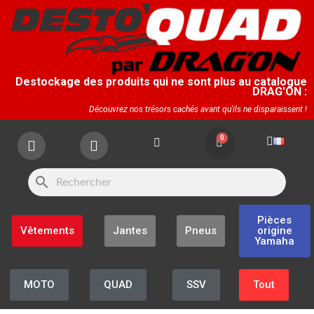
Destockage des produits qui ne sont plus au catalogue
DRAG'ON :
Découvrez nos trésors cachés avant qu'ils ne disparaissent !
search
Pièces
Vêtements
Jantes
Pneus
origine
Yamaha
MOTO
QUAD
SSV
Tout