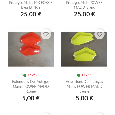
Proteges Mains MX FORCE
Proteges Main POWER
Bleu Et Noir
MADD Blanc
25,00 €
25,00 €
favorite_border
favorite_border
14247
14246
Extensions De Proteges
Extensions De Proteges
Mains POWER MADD
Mains POWER MADD
Rouge
Jaune
5,00 €
5,00 €