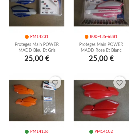
PM14231
800-435-6881
Proteges Main POWER
Proteges Main POWER
MADD Bleu Et Gris
MADD Rose Et Blanc
25,00 €
25,00 €
favorite_border
favorite_border
PM14106
PM14102