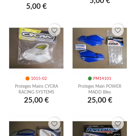
5,00 €
5,00 €
favorite_border
favorite_border
1015-02
PM14101
Proteges Mains CYCRA
Proteges Main POWER
RACING SYSTEMS
MADD Bleu
25,00 €
25,00 €
favorite_border
favorite_border