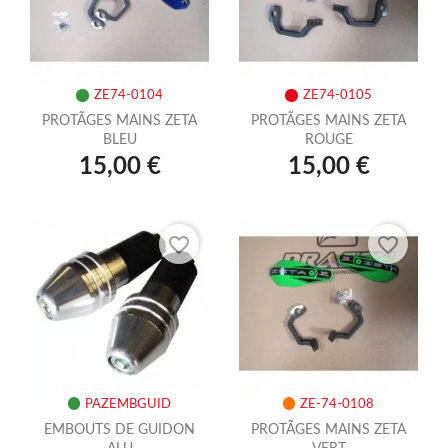
ZE74-0104
ZE74-0105
PROTÃGES MAINS ZETA
PROTÃGES MAINS ZETA
BLEU
ROUGE
15,00 €
15,00 €
favorite_border
favorite_border
PAZEMBGUID
ZE-74-0108
EMBOUTS DE GUIDON
PROTÃGES MAINS ZETA