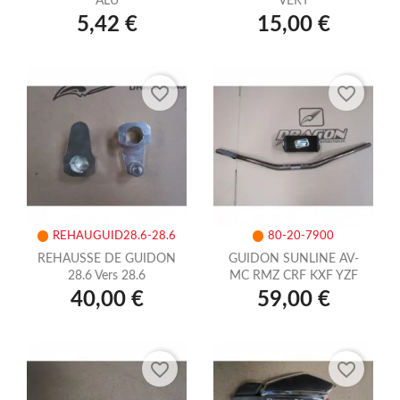
ALU
VERT
5,42 €
15,00 €
favorite_border
favorite_border
REHAUGUID28.6-28.6
80-20-7900
REHAUSSE DE GUIDON
GUIDON SUNLINE AV-
28.6 Vers 28.6
MC RMZ CRF KXF YZF
40,00 €
59,00 €
favorite_border
favorite_border