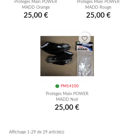
Proteges Main POWER
Proteges Main POWER
MADD Orange
MADD Rouge
25,00 €
25,00 €
favorite_border
PM14100
Proteges Main POWER
MADD Noir
25,00 €
Affichage 1-29 de 29 article(s)