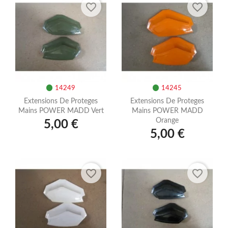
favorite_border
favorite_border
14249
14245
Extensions De Proteges
Extensions De Proteges
Mains POWER MADD Vert
Mains POWER MADD
Orange
5,00 €
5,00 €
favorite_border
favorite_border