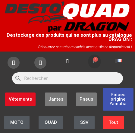
Destockage des produits qui ne sont plus au catalogue
DRAG'ON :
Découvrez nos trésors cachés avant qu'ils ne disparaissent !
search
Pièces
Vêtements
Jantes
Pneus
origine
Yamaha
MOTO
QUAD
SSV
Tout