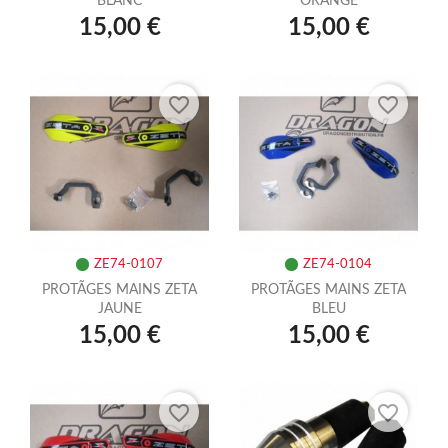
BLANC
ORANGE
15,00 €
15,00 €
favorite_border
favorite_border
ZE74-0107
ZE74-0104
PROTÃGES MAINS ZETA
PROTÃGES MAINS ZETA
JAUNE
BLEU
15,00 €
15,00 €
favorite_border
favorite_border