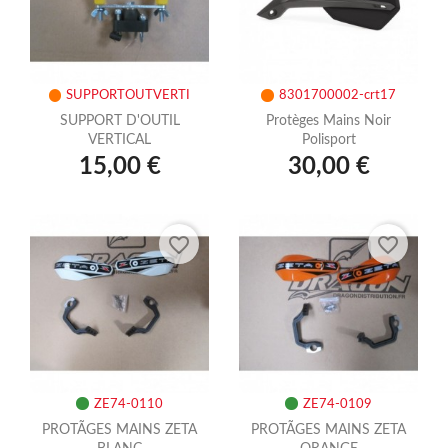
SUPPORTOUTVERTI
8301700002-crt17
SUPPORT D'OUTIL
Protèges Mains Noir
VERTICAL
Polisport
15,00 €
30,00 €
favorite_border
favorite_border
ZE74-0110
ZE74-0109
PROTÃGES MAINS ZETA
PROTÃGES MAINS ZETA