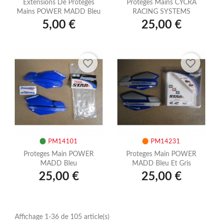
Extensions De Proteges
Proteges Mains CYCRA
Mains POWER MADD Bleu
RACING SYSTEMS
5,00 €
25,00 €
favorite_border
favorite_border
PM14101
PM14231
Proteges Main POWER
Proteges Main POWER
MADD Bleu
MADD Bleu Et Gris
25,00 €
25,00 €
Affichage 1-36 de 105 article(s)