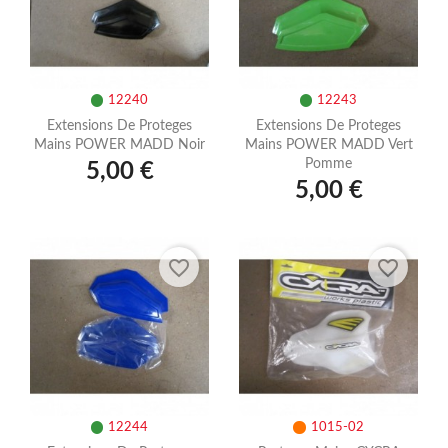
12240
12243
Extensions De Proteges
Extensions De Proteges
Mains POWER MADD Noir
Mains POWER MADD Vert
Pomme
5,00 €
5,00 €
favorite_border
favorite_border
12244
1015-02