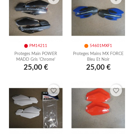
PM14211
54601MXF1
Proteges Main POWER
Proteges Mains MX FORCE
MADD Gris 'chrome'
Bleu Et Noir
25,00 €
25,00 €
favorite_border
favorite_border