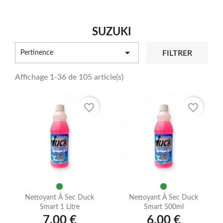
SUZUKI

FILTRER
Pertinence
Affichage 1-36 de 105 article(s)
favorite_border
favorite_border
Nettoyant À Sec Duck
Nettoyant À Sec Duck
Smart 1 Litre
Smart 500ml
7,00 €
6,00 €