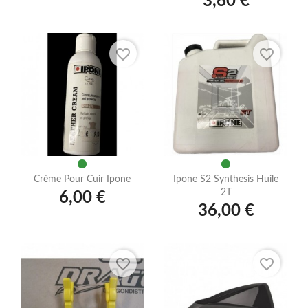
3,60 €
favorite_border
favorite_border
Crème Pour Cuir Ipone
Ipone S2 Synthesis Huile
2T
6,00 €
36,00 €
favorite_border
favorite_border