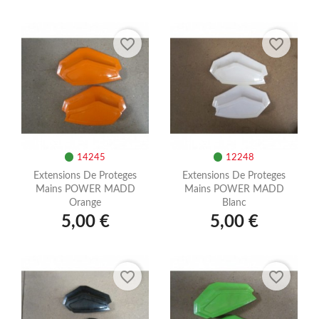
favorite_border
favorite_border
14245
12248
Extensions De Proteges
Extensions De Proteges
Mains POWER MADD
Mains POWER MADD
Orange
Blanc
5,00 €
5,00 €
favorite_border
favorite_border