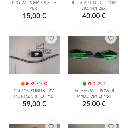
PROTÃGES MAINS ZETA
REHAUSSE DE GUIDON
VERT
28.6 Vers 28.6
15,00 €
40,00 €
favorite_border
favorite_border
80-20-7900
PM14203
GUIDON SUNLINE AV-
Proteges Main POWER
MC RMZ CRF KXF YZF
MADD Vert Et Noir
59,00 €
25,00 €
favorite_border
favorite_border