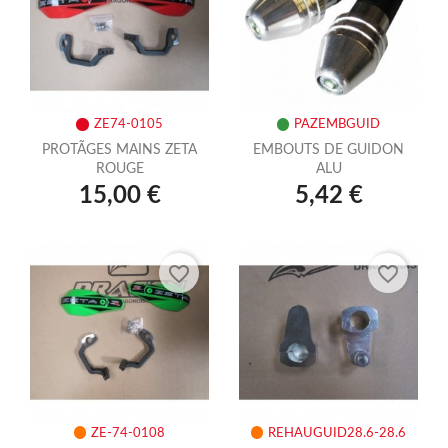
ZE74-0105
PAZEMBGUID
PROTÃGES MAINS ZETA
EMBOUTS DE GUIDON
ROUGE
ALU
15,00 €
5,42 €
favorite_border
favorite_border
ZE-74-0108
REHAUGUID28.6-28.6