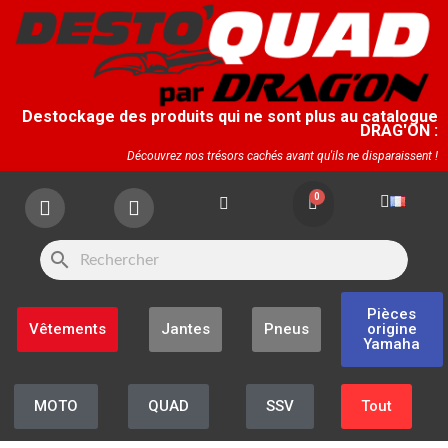
Destockage des produits qui ne sont plus au catalogue
DRAG'ON :
Découvrez nos trésors cachés avant qu'ils ne disparaissent !
search
Pièces
Vêtements
Jantes
Pneus
origine
Yamaha
MOTO
QUAD
SSV
Tout