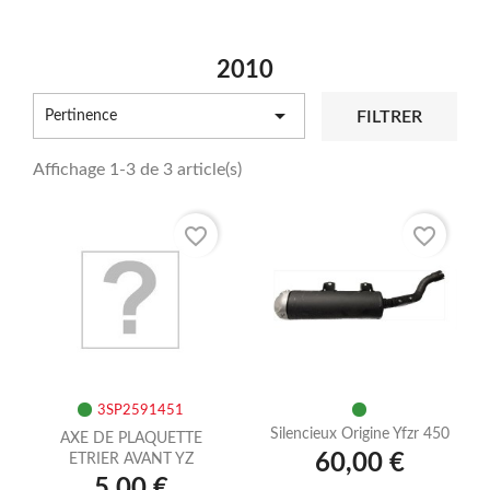
2010

FILTRER
Pertinence
Affichage 1-3 de 3 article(s)
favorite_border
favorite_border
3SP2591451
Silencieux Origine Yfzr 450
AXE DE PLAQUETTE
60,00 €
ETRIER AVANT YZ
5,00 €