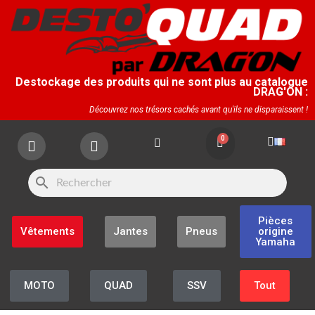
Destockage des produits qui ne sont plus au catalogue
DRAG'ON :
Découvrez nos trésors cachés avant qu'ils ne disparaissent !
search
Pièces
Vêtements
Jantes
Pneus
origine
Yamaha
MOTO
QUAD
SSV
Tout