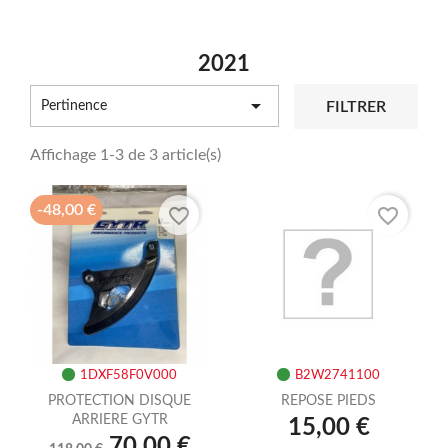
2021

FILTRER
Pertinence
Affichage 1-3 de 3 article(s)
-48,00 €
favorite_border
favorite_border
1DXF58F0V000
B2W2741100
PROTECTION DISQUE
REPOSE PIEDS
ARRIERE GYTR
15,00 €
70,00 €