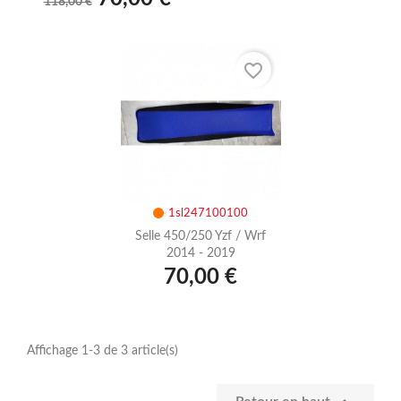
118,00 €
favorite_border
1sl247100100
Selle 450/250 Yzf / Wrf
2014 - 2019
70,00 €
Affichage 1-3 de 3 article(s)