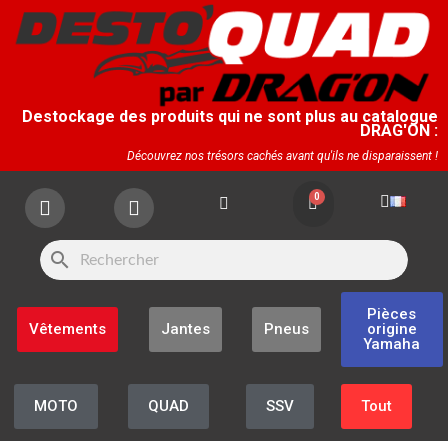
Destockage des produits qui ne sont plus au catalogue
DRAG'ON :
Découvrez nos trésors cachés avant qu'ils ne disparaissent !
search
Pièces
Vêtements
Jantes
Pneus
origine
Yamaha
MOTO
QUAD
SSV
Tout