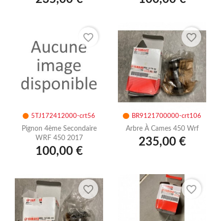
favorite_border
favorite_border
5TJ172412000-crt56
BR9121700000-crt106
Pignon 4ème Secondaire
Arbre À Cames 450 Wrf
WRF 450 2017
235,00 €
100,00 €
favorite_border
favorite_border