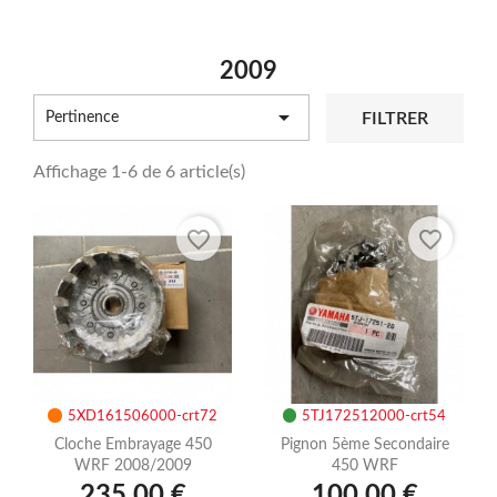
2009

FILTRER
Pertinence
Affichage 1-6 de 6 article(s)
favorite_border
favorite_border
5XD161506000-crt72
5TJ172512000-crt54
Cloche Embrayage 450
Pignon 5ème Secondaire
WRF 2008/2009
450 WRF
235,00 €
100,00 €