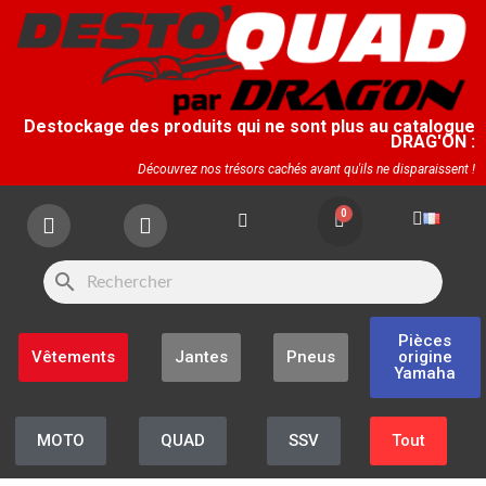
Destockage des produits qui ne sont plus au catalogue
DRAG'ON :
Découvrez nos trésors cachés avant qu'ils ne disparaissent !
search
Pièces
Vêtements
Jantes
Pneus
origine
Yamaha
MOTO
QUAD
SSV
Tout