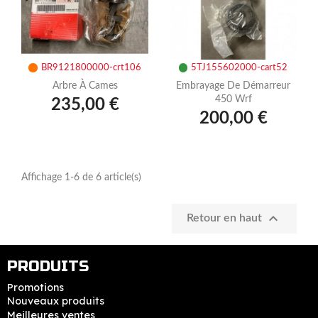
BR9121800000-crt106
5TJ155602000-cart52
Arbre À Cames
Embrayage De Démarreur
450 Wrf
235,00 €
200,00 €
Affichage 1-6 de 6 article(s)

Retour en haut
PRODUITS
Promotions
Nouveaux produits
Meilleures ventes