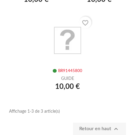
favorite_border
BR91445800
GUIDE
10,00 €
Affichage 1-3 de 3 article(s)

Retour en haut