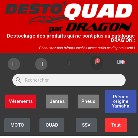
Destockage des produits qui ne sont plus au catalogue
DRAG'ON :
Découvrez nos trésors cachés avant qu'ils ne disparaissent !
search
Pièces
Vêtements
Jantes
Pneus
origine
Yamaha
MOTO
QUAD
SSV
Tout