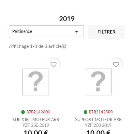
2019

FILTRER
Pertinence
Affichage 1-3 de 3 article(s)
favorite_border
favorite_border
B7B2142600
B7B2142500
SUPPORT MOTEUR ARR
SUPPORT MOTEUR ARR
YZF 250 2019
YZF 250 2019
10,00 €
10,00 €