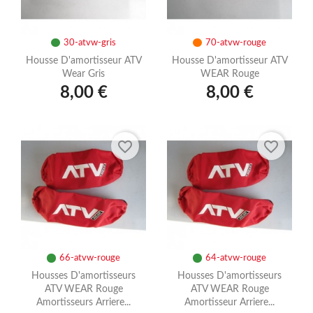
30-atvw-gris
70-atvw-rouge
Housse D'amortisseur ATV
Housse D'amortisseur ATV
Wear Gris
WEAR Rouge
8,00 €
8,00 €
favorite_border
favorite_border
66-atvw-rouge
64-atvw-rouge
Housses D'amortisseurs
Housses D'amortisseurs
ATV WEAR Rouge
ATV WEAR Rouge
Amortisseurs Arriere...
Amortisseur Arriere...