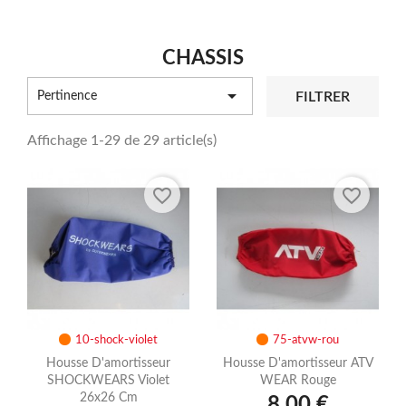
CHASSIS

FILTRER
Pertinence
Affichage 1-29 de 29 article(s)
favorite_border
favorite_border
10-shock-violet
75-atvw-rou
Housse D'amortisseur
Housse D'amortisseur ATV
SHOCKWEARS Violet
WEAR Rouge
26x26 Cm
8,00 €