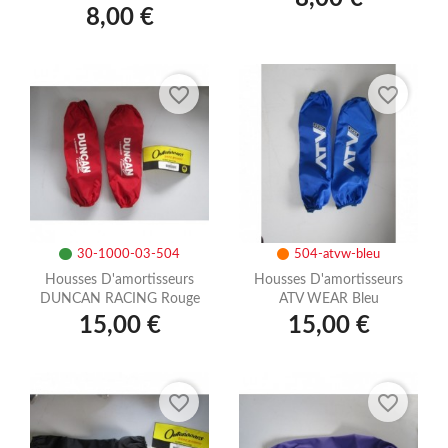
8,00 €
favorite_border
favorite_border
30-1000-03-504
504-atvw-bleu
Housses D'amortisseurs
Housses D'amortisseurs
DUNCAN RACING Rouge
ATV WEAR Bleu
15,00 €
15,00 €
favorite_border
favorite_border