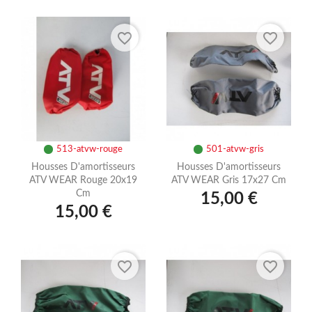
favorite_border
favorite_border
513-atvw-rouge
501-atvw-gris
Housses D'amortisseurs
Housses D'amortisseurs
ATV WEAR Rouge 20x19
ATV WEAR Gris 17x27 Cm
Cm
15,00 €
15,00 €
favorite_border
favorite_border