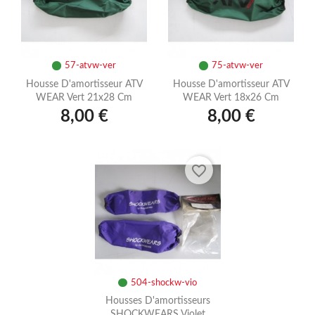
57-atvw-ver
75-atvw-ver
Housse D'amortisseur ATV
Housse D'amortisseur ATV
WEAR Vert 21x28 Cm
WEAR Vert 18x26 Cm
8,00 €
8,00 €
favorite_border
504-shockw-vio
Housses D'amortisseurs
SHOCKWEARS Violet