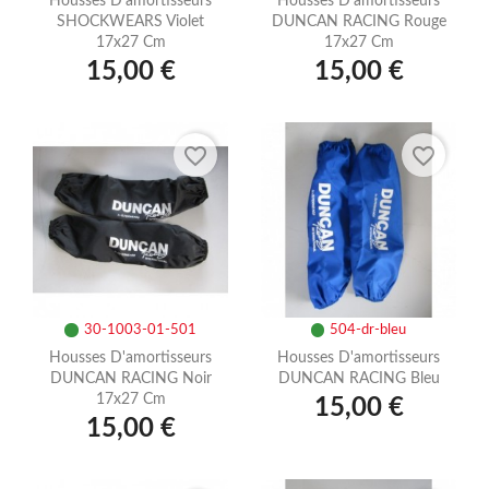
Housses D'amortisseurs
Housses D'amortisseurs
SHOCKWEARS Violet
DUNCAN RACING Rouge
17x27 Cm
17x27 Cm
15,00 €
15,00 €
favorite_border
favorite_border
30-1003-01-501
504-dr-bleu
Housses D'amortisseurs
Housses D'amortisseurs
DUNCAN RACING Noir
DUNCAN RACING Bleu
17x27 Cm
15,00 €
15,00 €