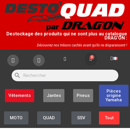
Destockage des produits qui ne sont plus au catalogue
DRAG'ON :
Découvrez nos trésors cachés avant qu'ils ne disparaissent !
search
Pièces
Vêtements
Jantes
Pneus
origine
Yamaha
MOTO
QUAD
SSV
Tout