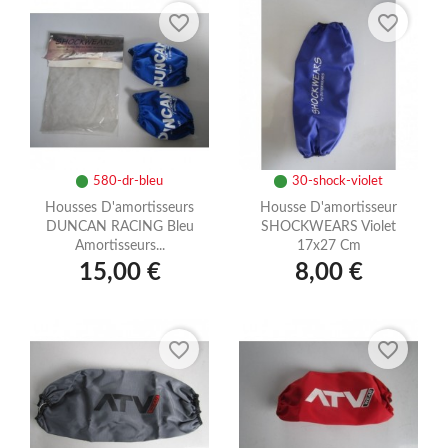
favorite_border
favorite_border
580-dr-bleu
30-shock-violet
Housses D'amortisseurs
Housse D'amortisseur
DUNCAN RACING Bleu
SHOCKWEARS Violet
Amortisseurs...
17x27 Cm
15,00 €
8,00 €
favorite_border
favorite_border