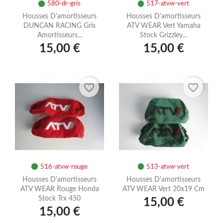
580-dr-gris
517-atvw-vert
Housses D'amortisseurs
Housses D'amortisseurs
DUNCAN RACING Gris
ATV WEAR Vert Yamaha
Amortisseurs...
Stock Grizzley...
15,00 €
15,00 €
favorite_border
favorite_border
516-atvw-rouge
513-atvw-vert
Housses D'amortisseurs
Housses D'amortisseurs
ATV WEAR Rouge Honda
ATV WEAR Vert 20x19 Cm
Stock Trx 450
15,00 €
15,00 €