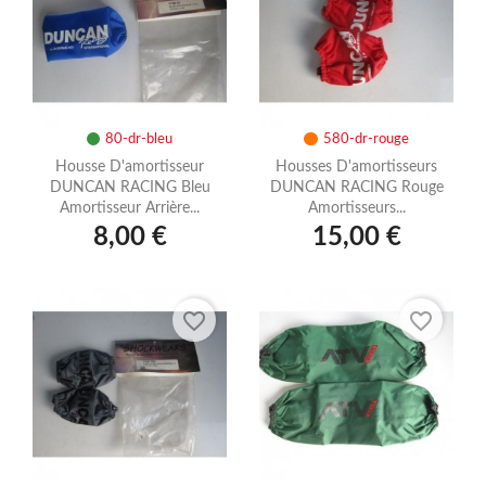
80-dr-bleu
580-dr-rouge
Housse D'amortisseur
Housses D'amortisseurs
DUNCAN RACING Bleu
DUNCAN RACING Rouge
Amortisseur Arrière...
Amortisseurs...
8,00 €
15,00 €
favorite_border
favorite_border