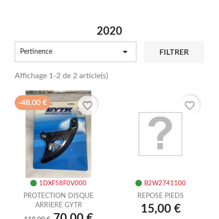
2020

FILTRER
Pertinence
Affichage 1-2 de 2 article(s)
-48,00 €
favorite_border
favorite_border
1DXF58F0V000
B2W2741100
PROTECTION DISQUE
REPOSE PIEDS
ARRIERE GYTR
15,00 €
70,00 €