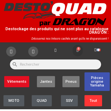
Destockage des produits qui ne sont plus au catalogue
DRAG'ON :
Découvrez nos trésors cachés avant qu'ils ne disparaissent !
search
Pièces
Vêtements
Jantes
Pneus
origine
Yamaha
MOTO
QUAD
SSV
Tout