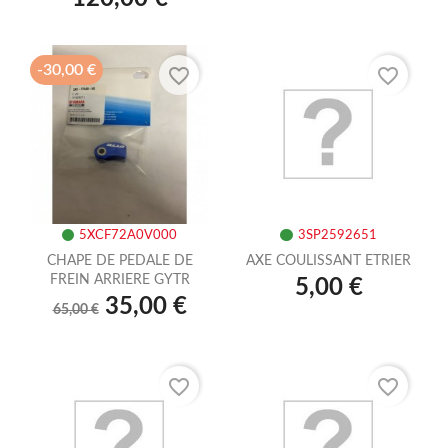
-30,00 €
favorite_border
favorite_border
5XCF72A0V000
3SP2592651
CHAPE DE PEDALE DE
AXE COULISSANT ETRIER
FREIN ARRIERE GYTR
5,00 €
35,00 €
65,00 €
favorite_border
favorite_border