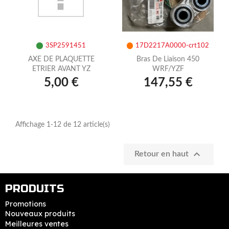
3SP2591451
17D2217A0000-crt102
AXE DE PLAQUETTE
Bras De Liaison 450
ETRIER AVANT YZ
WRF/YZF
5,00 €
147,55 €
Affichage 1-12 de 12 article(s)

Retour en haut
PRODUITS
Promotions
Nouveaux produits
Meilleures ventes