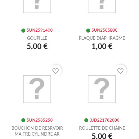
5UN2591400
5UN2585B00
GOUPILLE
PLAQUE DIAPHRAGME
5,00 €
1,00 €
favorite_border
favorite_border
5UN2585250
3JD221782000
BOUCHON DE RESRVOIR
ROULETTE DE CHAINE
MAITRE CYLINDRE AR
5,00 €