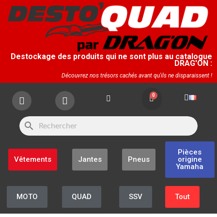
Destockage des produits qui ne sont plus au catalogue
DRAG'ON :
Découvrez nos trésors cachés avant qu'ils ne disparaissent !
search
Pièces
Vêtements
Jantes
Pneus
origine
Yamaha
MOTO
QUAD
SSV
Tout