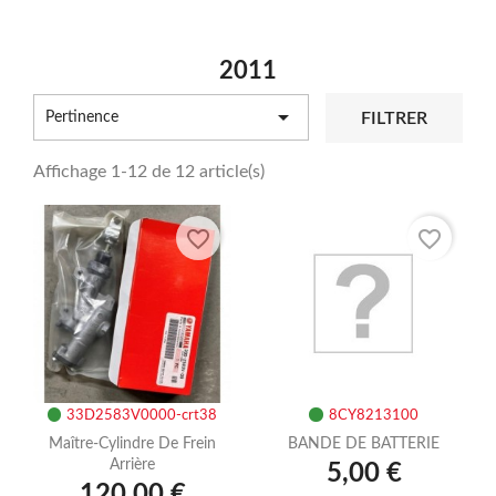
2011

FILTRER
Pertinence
Affichage 1-12 de 12 article(s)
favorite_border
favorite_border
33D2583V0000-crt38
8CY8213100
Maître-Cylindre De Frein
BANDE DE BATTERIE
Arrière
5,00 €
120,00 €