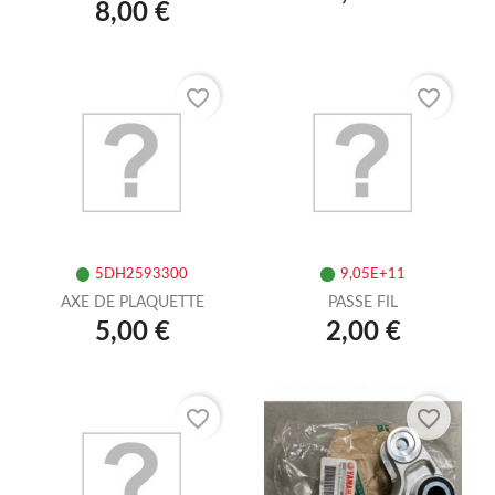
8,00 €
favorite_border
favorite_border
5DH2593300
9,05E+11
AXE DE PLAQUETTE
PASSE FIL
5,00 €
2,00 €
favorite_border
favorite_border