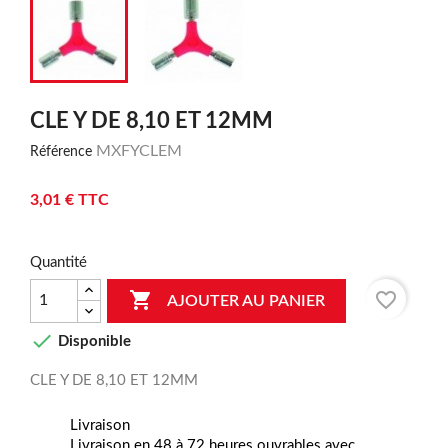
CLE Y DE 8,10 ET 12MM
MXFYCLEM
Référence
3,01 € TTC
Quantité

favorite_border
AJOUTER AU PANIER

Disponible
CLE Y DE 8,10 ET 12MM
Livraison
Livraison en 48 à 72 heures ouvrables avec