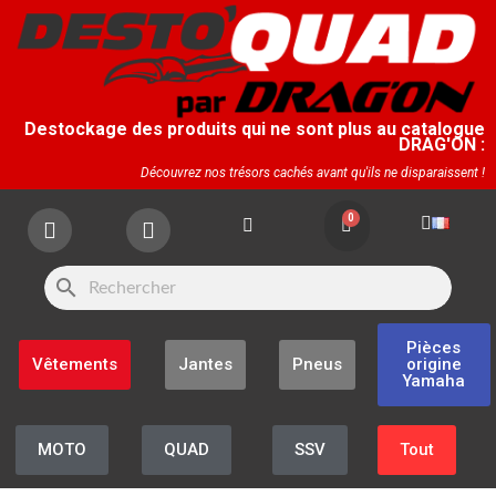
Destockage des produits qui ne sont plus au catalogue
DRAG'ON :
Découvrez nos trésors cachés avant qu'ils ne disparaissent !
search
Pièces
Vêtements
Jantes
Pneus
origine
Yamaha
MOTO
QUAD
SSV
Tout