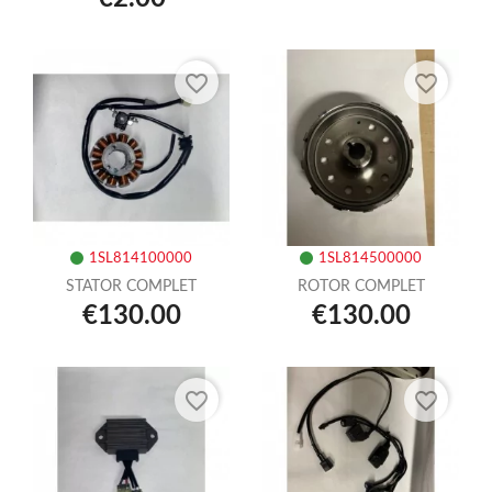
favorite_border
favorite_border
1SL814100000
1SL814500000
STATOR COMPLET
ROTOR COMPLET
€130.00
€130.00
favorite_border
favorite_border