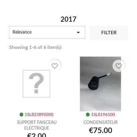
2017

FILTER
Relevance
Showing 1-6 of 6 item(s)
favorite_border
favorite_border
1SL823890000
1SL8196500
SUPPORT FAISCEAU
CONDENSATEUR
ELECTRIQUE
€75.00
€2.00