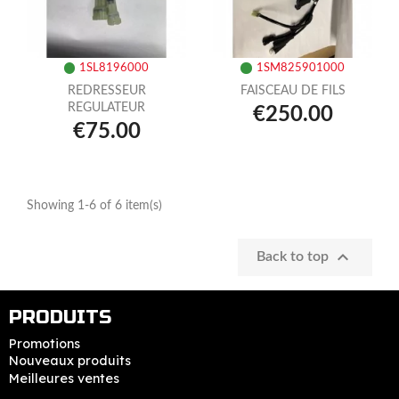
1SL8196000
1SM825901000
REDRESSEUR
FAISCEAU DE FILS
REGULATEUR
€250.00
€75.00
Showing 1-6 of 6 item(s)

Back to top
PRODUITS
Promotions
Nouveaux produits
Meilleures ventes