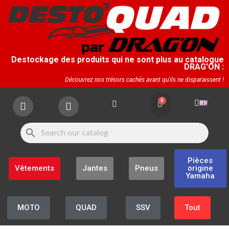
Destockage des produits qui ne sont plus au catalogue
DRAG'ON :
Découvrez nos trésors cachés avant qu'ils ne disparaissent !
search
Pièces
Vêtements
Jantes
Pneus
origine
Yamaha
MOTO
QUAD
SSV
Tout