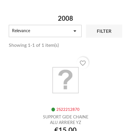
2008

FILTER
Relevance
Showing 1-1 of 1 item(s)
favorite_border
2S22212870
SUPPORT GIDE CHAINE
ALU ARRIERE YZ
€15.00