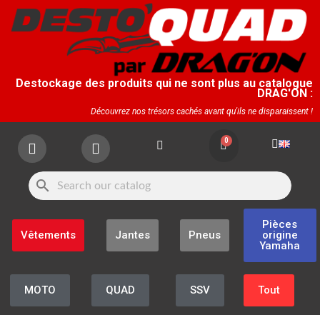
Destockage des produits qui ne sont plus au catalogue
DRAG'ON :
Découvrez nos trésors cachés avant qu'ils ne disparaissent !
search
Pièces
Vêtements
Jantes
Pneus
origine
Yamaha
MOTO
QUAD
SSV
Tout