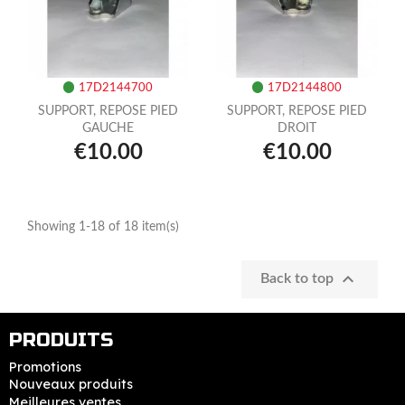
17D2144700
17D2144800
SUPPORT, REPOSE PIED
SUPPORT, REPOSE PIED
GAUCHE
DROIT
€10.00
€10.00
Showing 1-18 of 18 item(s)

Back to top
PRODUITS
Promotions
Nouveaux produits
Meilleures ventes