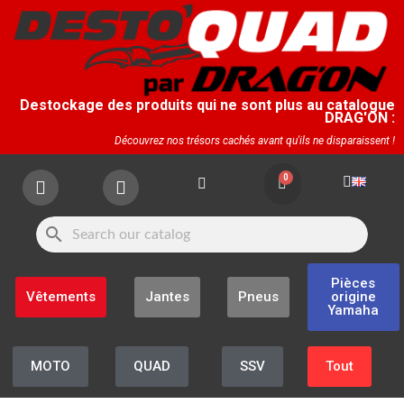
Destockage des produits qui ne sont plus au catalogue
DRAG'ON :
Découvrez nos trésors cachés avant qu'ils ne disparaissent !
search
Pièces
Vêtements
Jantes
Pneus
origine
Yamaha
MOTO
QUAD
SSV
Tout