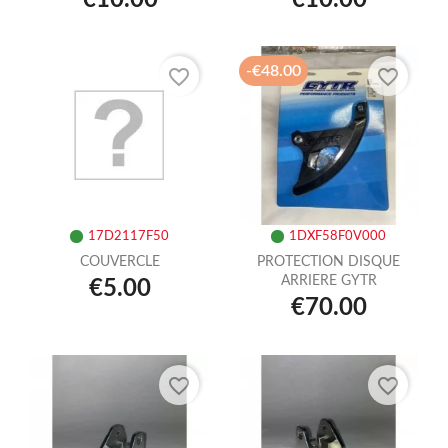
-€48.00
favorite_border
favorite_border
17D2117F50
1DXF58F0V000
COUVERCLE
PROTECTION DISQUE
ARRIERE GYTR
€5.00
€70.00
favorite_border
favorite_border