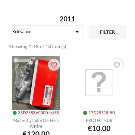
2011

FILTER
Relevance
Showing 1-18 of 18 item(s)
favorite_border
favorite_border
33D2583V0000-crt38
17D25718-50
Maître-Cylindre De Frein
PROTECTEUR
Arrière
€10.00
€120.00