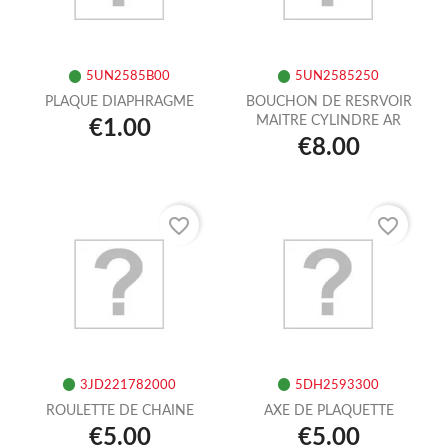
5UN2585B00
5UN2585250
PLAQUE DIAPHRAGME
BOUCHON DE RESRVOIR
MAITRE CYLINDRE AR
€1.00
€8.00
favorite_border
favorite_border
3JD221782000
5DH2593300
ROULETTE DE CHAINE
AXE DE PLAQUETTE
€5.00
€5.00