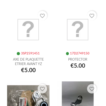
favorite_border
favorite_border
3SP2591451
17D2749150
AXE DE PLAQUETTE
PROTECTOR
ETRIER AVANT YZ
€5.00
€5.00
favorite_border
favorite_border