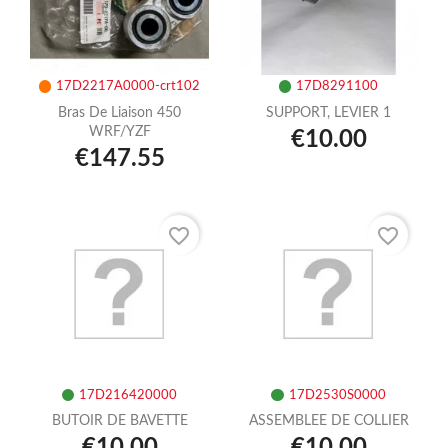
17D2217A0000-crt102
17D8291100
Bras De Liaison 450
SUPPORT, LEVIER 1
WRF/YZF
€10.00
€147.55
favorite_border
favorite_border
17D216420000
17D2530S0000
BUTOIR DE BAVETTE
ASSEMBLEE DE COLLIER
€10.00
€10.00