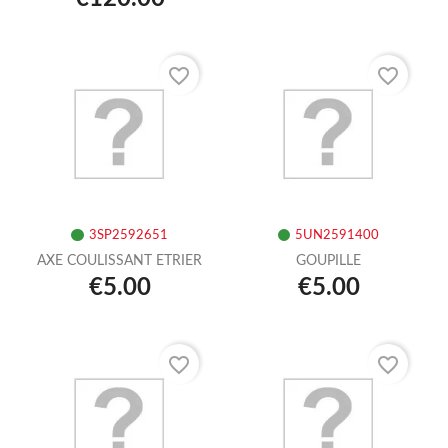
favorite_border
favorite_border
3SP2592651
5UN2591400
AXE COULISSANT ETRIER
GOUPILLE
€5.00
€5.00
favorite_border
favorite_border