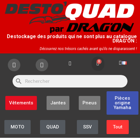
Destockage des produits qui ne sont plus au catalogue
DRAG'ON :
Découvrez nos trésors cachés avant qu'ils ne disparaissent !
search
Pièces
Vêtements
Jantes
Pneus
origine
Yamaha
MOTO
QUAD
SSV
Tout