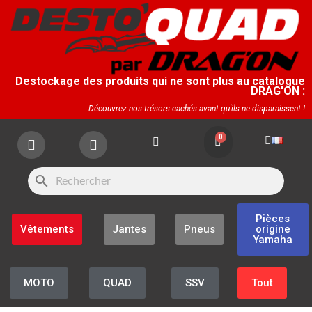
Destockage des produits qui ne sont plus au catalogue
DRAG'ON :
Découvrez nos trésors cachés avant qu'ils ne disparaissent !
search
Pièces
Vêtements
Jantes
Pneus
origine
Yamaha
MOTO
QUAD
SSV
Tout